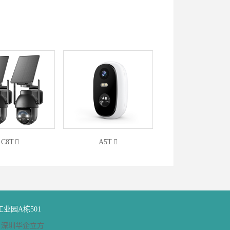
C8T
A5T
业园A栋501
：
深圳华企立方