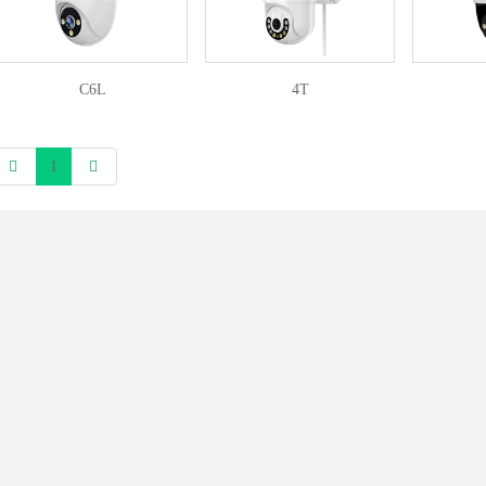
C6L
4T
1