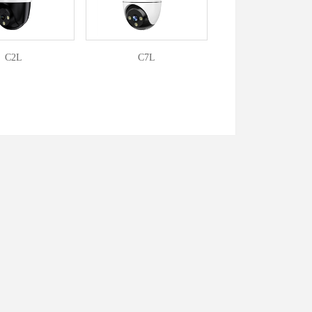
C2L
C7L